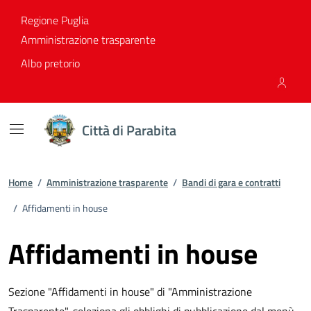
Vai ai contenuti
Vai al footer
Regione Puglia
Amministrazione trasparente
Albo pretorio
Città di Parabita
Home
/
Amministrazione trasparente
/
Bandi di gara e contratti
/
Affidamenti in house
Affidamenti in house
Sezione "Affidamenti in house" di "Amministrazione