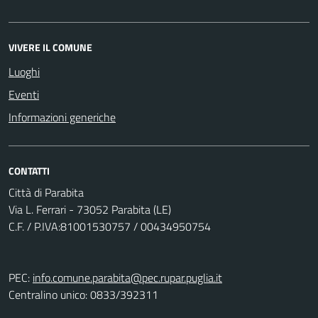
VIVERE IL COMUNE
Luoghi
Eventi
Informazioni generiche
CONTATTI
Città di Parabita
Via L. Ferrari - 73052 Parabita (LE)
C.F. / P.IVA:81001530757 / 00434950754
PEC:
info.comune.parabita@pec.rupar.puglia.it
Centralino unico: 0833/392311