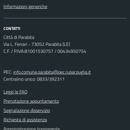
Informazioni generiche
CONTATTI
Città di Parabita
Via L. Ferrari - 73052 Parabita (LE)
C.F. / P.IVA:81001530757 / 00434950754
PEC:
info.comune.parabita@pec.rupar.puglia.it
Centralino unico: 0833/392311
Leggi le FAQ
Prenotazione appuntamento
Segnalazione disservizio
Richiesta di assistenza
Amministrazione trasparente