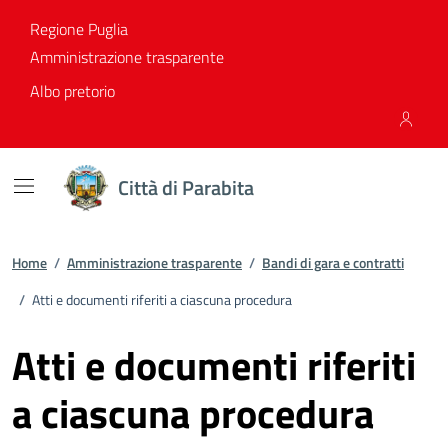
Vai ai contenuti
Vai al footer
Regione Puglia
Amministrazione trasparente
Albo pretorio
Città di Parabita
Home
/
Amministrazione trasparente
/
Bandi di gara e contratti
/
Atti e documenti riferiti a ciascuna procedura
Atti e documenti riferiti
a ciascuna procedura