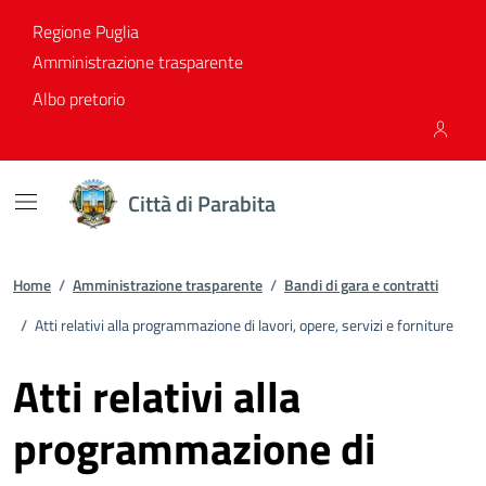
Vai ai contenuti
Vai al footer
Regione Puglia
Amministrazione trasparente
Albo pretorio
Città di Parabita
Home
/
Amministrazione trasparente
/
Bandi di gara e contratti
/
Atti relativi alla programmazione di lavori, opere, servizi e forniture
Atti relativi alla
programmazione di