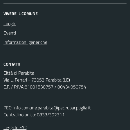
VIVERE IL COMUNE
Luoghi
Eventi
Informazioni generiche
CONTATTI
Città di Parabita
Via L. Ferrari - 73052 Parabita (LE)
C.F. / P.IVA:81001530757 / 00434950754
PEC:
info.comune.parabita@pec.rupar.puglia.it
Centralino unico: 0833/392311
Leggi le FAQ