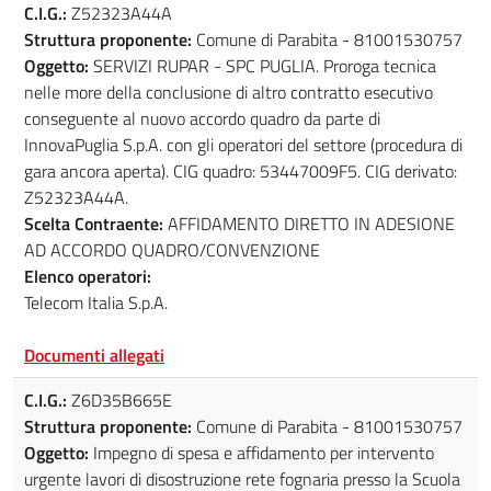
C.I.G.:
Z52323A44A
Struttura proponente:
Comune di Parabita - 81001530757
Oggetto:
SERVIZI RUPAR - SPC PUGLIA. Proroga tecnica
nelle more della conclusione di altro contratto esecutivo
conseguente al nuovo accordo quadro da parte di
InnovaPuglia S.p.A. con gli operatori del settore (procedura di
gara ancora aperta). CIG quadro: 53447009F5. CIG derivato:
Z52323A44A.
Scelta Contraente:
AFFIDAMENTO DIRETTO IN ADESIONE
AD ACCORDO QUADRO/CONVENZIONE
Elenco operatori:
Telecom Italia S.p.A.
Documenti allegati
C.I.G.:
Z6D35B665E
Struttura proponente:
Comune di Parabita - 81001530757
Oggetto:
Impegno di spesa e affidamento per intervento
urgente lavori di disostruzione rete fognaria presso la Scuola