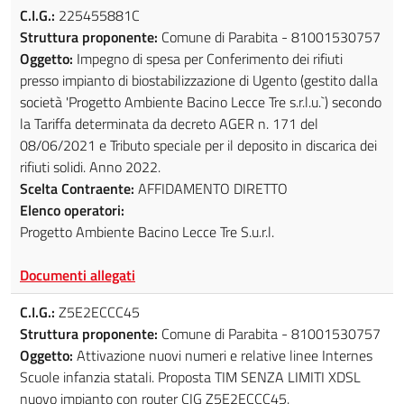
C.I.G.:
225455881C
Struttura proponente:
Comune di Parabita - 81001530757
Oggetto:
Impegno di spesa per Conferimento dei rifiuti
presso impianto di biostabilizzazione di Ugento (gestito dalla
società 'Progetto Ambiente Bacino Lecce Tre s.r.l.u.`) secondo
la Tariffa determinata da decreto AGER n. 171 del
08/06/2021 e Tributo speciale per il deposito in discarica dei
rifiuti solidi. Anno 2022.
Scelta Contraente:
AFFIDAMENTO DIRETTO
Elenco operatori:
Progetto Ambiente Bacino Lecce Tre S.u.r.l.
Documenti allegati
C.I.G.:
Z5E2ECCC45
Struttura proponente:
Comune di Parabita - 81001530757
Oggetto:
Attivazione nuovi numeri e relative linee Internes
Scuole infanzia statali. Proposta TIM SENZA LIMITI XDSL
nuovo impianto con router CIG Z5E2ECCC45.