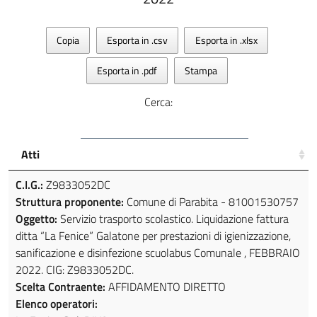
Copia
Esporta in .csv
Esporta in .xlsx
Esporta in .pdf
Stampa
Cerca:
Atti
C.I.G.:
Z9833052DC
Struttura proponente:
Comune di Parabita - 81001530757
Oggetto:
Servizio trasporto scolastico. Liquidazione fattura
ditta “La Fenice” Galatone per prestazioni di igienizzazione,
sanificazione e disinfezione scuolabus Comunale , FEBBRAIO
2022. CIG: Z9833052DC.
Scelta Contraente:
AFFIDAMENTO DIRETTO
Elenco operatori: