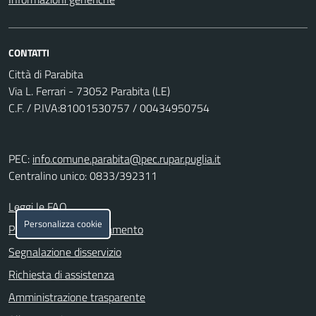
CONTATTI
Città di Parabita
Via L. Ferrari - 73052 Parabita (LE)
C.F. / P.IVA:81001530757 / 00434950754
PEC:
info.comune.parabita@pec.rupar.puglia.it
Centralino unico: 0833/392311
Leggi le FAQ
Personalizza cookie
Prenotazione appuntamento
Segnalazione disservizio
Richiesta di assistenza
Amministrazione trasparente