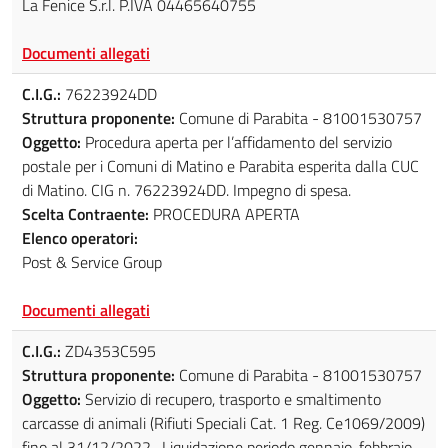
La Fenice S.r.l. P.IVA 04465640755
Documenti allegati
C.I.G.:
76223924DD
Struttura proponente:
Comune di Parabita - 81001530757
Oggetto:
Procedura aperta per l’affidamento del servizio
postale per i Comuni di Matino e Parabita esperita dalla CUC
di Matino. CIG n. 76223924DD. Impegno di spesa.
Scelta Contraente:
PROCEDURA APERTA
Elenco operatori:
Post & Service Group
Documenti allegati
C.I.G.:
ZD4353C595
Struttura proponente:
Comune di Parabita - 81001530757
Oggetto:
Servizio di recupero, trasporto e smaltimento
carcasse di animali (Rifiuti Speciali Cat. 1 Reg. Ce1069/2009)
fino al 31/12/2022 . Liquidazione periodo gennaio-febbraio,