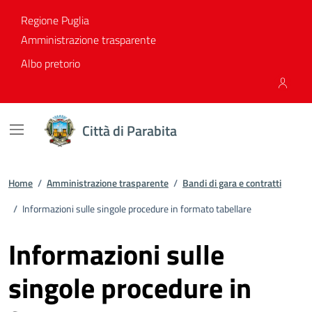
Vai ai contenuti
Vai al footer
Regione Puglia
Amministrazione trasparente
Albo pretorio
Città di Parabita
Home
/
Amministrazione trasparente
/
Bandi di gara e contratti
/
Informazioni sulle singole procedure in formato tabellare
Informazioni sulle
singole procedure in