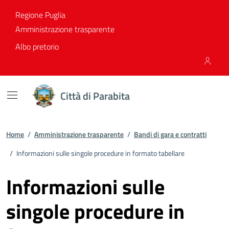
Vai ai contenuti
Vai al footer
Regione Puglia
Amministrazione trasparente
Albo pretorio
Città di Parabita
Home
/
Amministrazione trasparente
/
Bandi di gara e contratti
/
Informazioni sulle singole procedure in formato tabellare
Informazioni sulle
singole procedure in