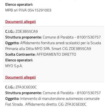
Elenco operatori:
MPB srl P.IVA 05415291003
Documenti allegati
C.I.G.:
ZDE3B55CA9
Struttura proponente:
Comune di Parabita - 81001530757
Oggetto:
Affidamento fornitura arredi scolastici per la Scuola
Primaria alla Ditta MYO SPA. Smart CIG ZDE3B55CA9
Scelta Contraente:
AFFIDAMENTO DIRETTO
Elenco operatori:
MYO S.p.A.
Documenti allegati
C.I.G.:
ZFA3C6E00C
Struttura proponente:
Comune di Parabita - 81001530757
Oggetto:
Intervento di manutenzione automezzo comunale
Fiat Strada . Affidamento diretto. CiG: ZFA3C6E00C