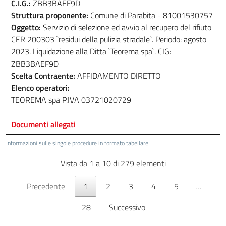
C.I.G.:
ZBB3BAEF9D
Struttura proponente:
Comune di Parabita - 81001530757
Oggetto:
Servizio di selezione ed avvio al recupero del rifiuto
CER 200303 `residui della pulizia stradale`. Periodo: agosto
2023. Liquidazione alla Ditta `Teorema spa`. CIG:
ZBB3BAEF9D
Scelta Contraente:
AFFIDAMENTO DIRETTO
Elenco operatori:
TEOREMA spa P.IVA 03721020729
Documenti allegati
Informazioni sulle singole procedure in formato tabellare
Vista da 1 a 10 di 279 elementi
Precedente
1
2
3
4
5
…
28
Successivo