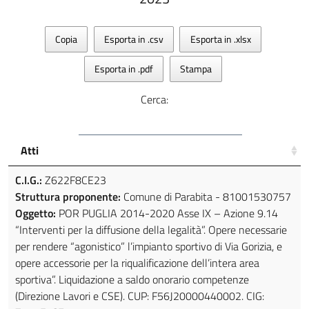
Copia
Esporta in .csv
Esporta in .xlsx
Esporta in .pdf
Stampa
Cerca:
Atti
C.I.G.:
Z622F8CE23
Struttura proponente:
Comune di Parabita - 81001530757
Oggetto:
POR PUGLIA 2014-2020 Asse IX – Azione 9.14
“Interventi per la diffusione della legalità”. Opere necessarie
per rendere “agonistico” l’impianto sportivo di Via Gorizia, e
opere accessorie per la riqualificazione dell’intera area
sportiva”. Liquidazione a saldo onorario competenze
(Direzione Lavori e CSE). CUP: F56J20000440002. CIG: