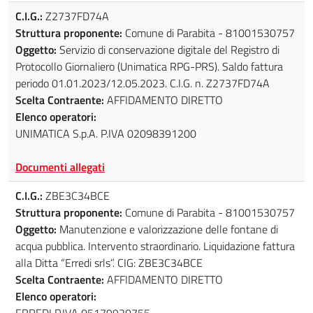
C.I.G.:
Z2737FD74A
Struttura proponente:
Comune di Parabita - 81001530757
Oggetto:
Servizio di conservazione digitale del Registro di
Protocollo Giornaliero (Unimatica RPG-PRS). Saldo fattura
periodo 01.01.2023/12.05.2023. C.I.G. n. Z2737FD74A
Scelta Contraente:
AFFIDAMENTO DIRETTO
Elenco operatori:
UNIMATICA S.p.A. P.IVA 02098391200
Documenti allegati
C.I.G.:
ZBE3C34BCE
Struttura proponente:
Comune di Parabita - 81001530757
Oggetto:
Manutenzione e valorizzazione delle fontane di
acqua pubblica. Intervento straordinario. Liquidazione fattura
alla Ditta “Erredi srls”. CIG: ZBE3C34BCE
Scelta Contraente:
AFFIDAMENTO DIRETTO
Elenco operatori:
ERREDI P.IVA 05179920755