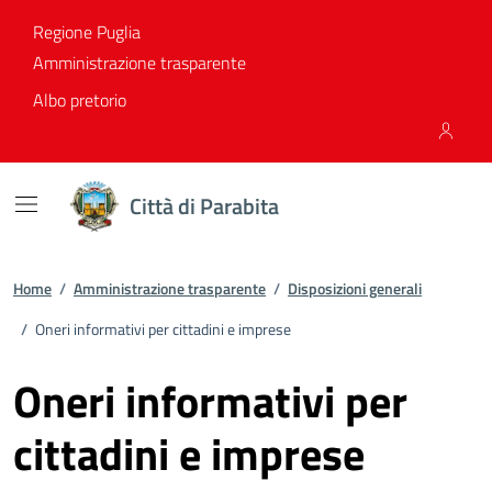
Vai ai contenuti
Vai al footer
Regione Puglia
Amministrazione trasparente
Albo pretorio
Città di Parabita
Home
/
Amministrazione trasparente
/
Disposizioni generali
/
Oneri informativi per cittadini e imprese
Oneri informativi per
cittadini e imprese