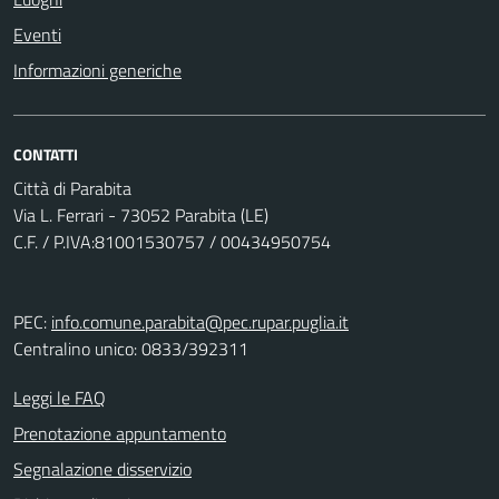
Eventi
Informazioni generiche
CONTATTI
Città di Parabita
Via L. Ferrari - 73052 Parabita (LE)
C.F. / P.IVA:81001530757 / 00434950754
PEC:
info.comune.parabita@pec.rupar.puglia.it
Centralino unico: 0833/392311
Leggi le FAQ
Prenotazione appuntamento
Segnalazione disservizio