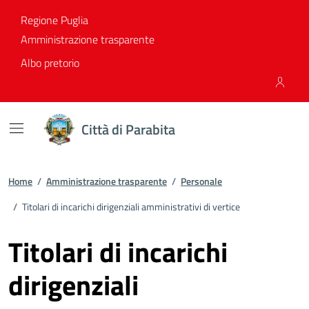
Vai ai contenuti
Vai al footer
Regione Puglia
Amministrazione trasparente
Albo pretorio
Città di Parabita
Home
/
Amministrazione trasparente
/
Personale
/
Titolari di incarichi dirigenziali amministrativi di vertice
Titolari di incarichi
dirigenziali