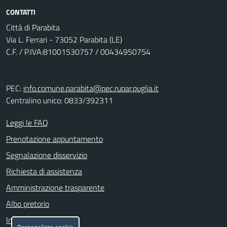
CONTATTI
Città di Parabita
Via L. Ferrari - 73052 Parabita (LE)
C.F. / P.IVA:81001530757 / 00434950754
PEC:
info.comune.parabita@pec.rupar.puglia.it
Centralino unico: 0833/392311
Leggi le FAQ
Prenotazione appuntamento
Segnalazione disservizio
Richiesta di assistenza
Amministrazione trasparente
Albo pretorio
Informativa privacy