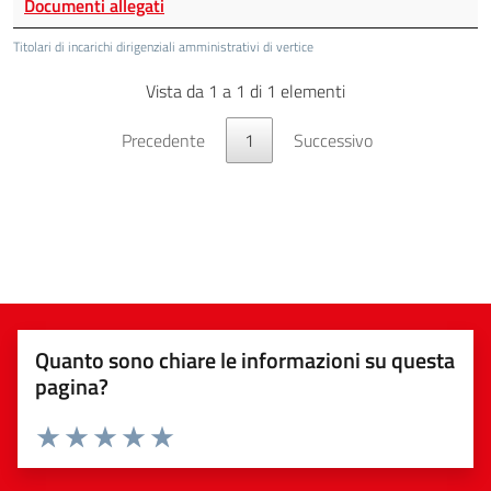
Documenti allegati
Titolari di incarichi dirigenziali amministrativi di vertice
Vista da 1 a 1 di 1 elementi
Precedente
1
Successivo
Quanto sono chiare le informazioni su questa
pagina?
Valuta da 1 a 5 stelle la pagina
Valuta 1 stelle su 5
Valuta 2 stelle su 5
Valuta 3 stelle su 5
Valuta 4 stelle su 5
Valuta 5 stelle su 5