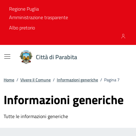
Vai ai contenuti
Vai al footer
Regione Puglia
Amministrazione trasparente
Albo pretorio
Città di Parabita
Home
/
Vivere il Comune
/
Informazioni generiche
/
Pagina 7
Informazioni generiche
Tutte le informazioni generiche