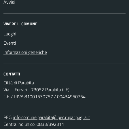
Avvisi
VIVERE IL COMUNE
Luoghi
Eventi
Informazioni generiche
CONTATTI
Città di Parabita
Via L. Ferrari - 73052 Parabita (LE)
C.F. / P.IVA:81001530757 / 00434950754
PEC:
info.comune.parabita@pec.rupar.puglia.it
Centralino unico: 0833/392311