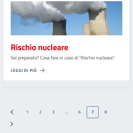
Rischio nucleare
Sei preparato? Cosa fare in caso di "Rischio nucleare".
LEGGI DI PIÙ
1
2
3
…
6
7
8