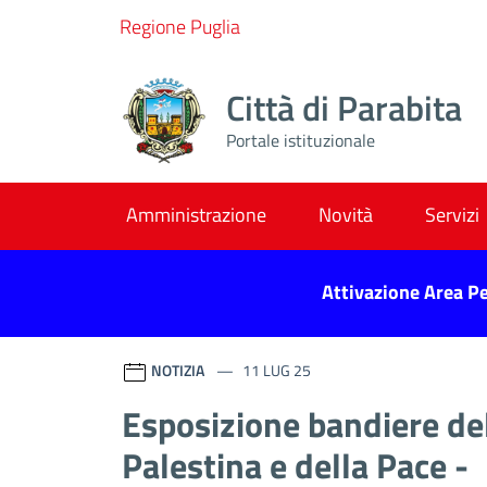
Vai ai contenuti
Vai al footer
Regione Puglia
Città di Parabita
Portale istituzionale
Amministrazione
Novità
Servizi
Città di Parabita
Contenuti in evidenza
Attivazione Area Pe
NOTIZIA
11 LUG 25
Esposizione bandiere de
Palestina e della Pace -