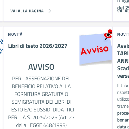
del 2
VAI ALLA PAGINA
VAI A
NOVITÀ
NOVI
Libri di testo 2026/2027
Avvis
TARI
ANN
AVVISO
Scad
vers
PER L’ASSEGNAZIONE DEL
Il tri
BENEFICIO RELATIVO ALLA
rispet
FORNITURA GRATUITA O
utiliz
SEMIGRATUITA DEI LIBRI DI
trame
TESTO E/O SUSSIDI DIDATTICI
proce
PER L' A.S. 2025/2026 (Art. 27
bonari
della LEGGE 448/1998)
data 