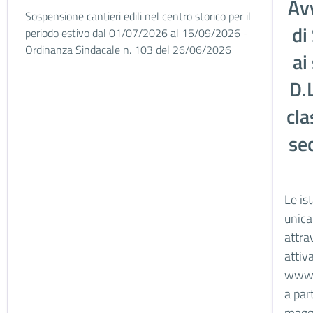
Av
Sospensione cantieri edili nel centro storico per il
di
periodo estivo dal 01/07/2026 al 15/09/2026 -
Ordinanza Sindacale n. 103 del 26/06/2026
ai
D.
cla
se
Le is
unica
attra
attiv
www.s
a par
magg