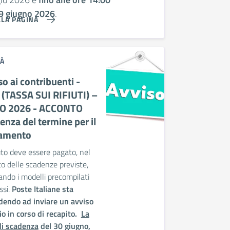
9 giugno 2026
.
LLA PAGINA
TÀ
o ai contribuenti -
 (TASSA SUI RIFIUTI) –
O 2026 - ACCONTO
enza del termine per il
amento
buto deve essere pagato, nel
to delle scadenze previste,
zando i modelli precompilati
ssi.
Poste Italiane sta
dendo ad inviare un avviso
o in corso di recapito.
La
di scadenza
del 30 giugno,