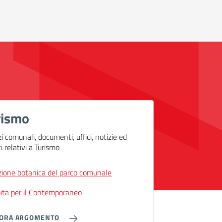
rismo
zi comunali, documenti, uffici, notizie ed
i relativi a Turismo
zione botanica del parco comunale
ita per il Contemporaneo
LORA ARGOMENTO