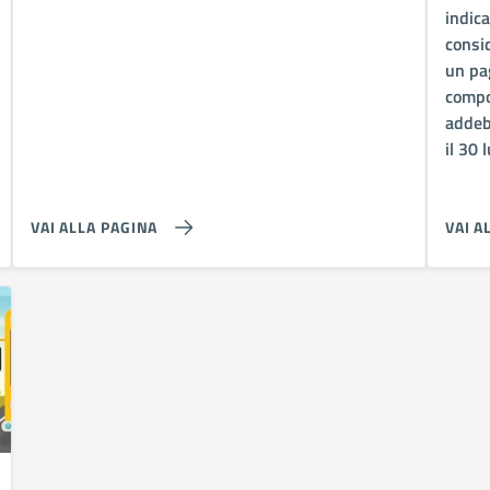
indica
consi
un pa
compo
addeb
il 30 
VAI ALLA PAGINA
VAI A