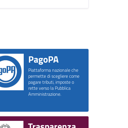
PagoPA
Piattaforma nazionale che
permette di scegliere come
pagare tributi, imposte o
rette verso la Pubblica
Amministrazione.
Trasparenza