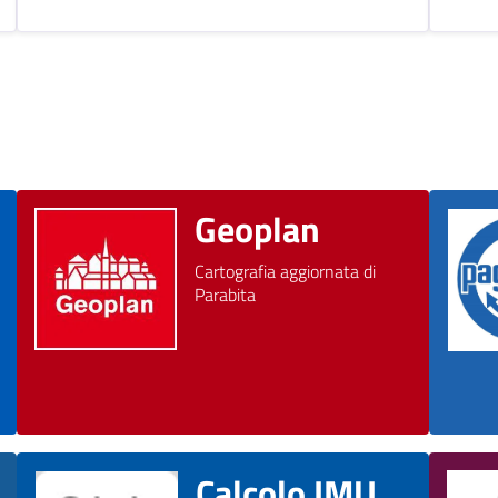
Geoplan
Cartografia aggiornata di
Parabita
Calcolo IMU