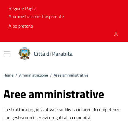
Vai ai contenuti
Vai al footer
Regione Puglia
Amministrazione trasparente
Albo pretorio
Città di Parabita
Home
/
Amministrazione
/
Aree amministrative
Aree amministrative
La struttura organizzativa è suddivisa in aree di competenze
che gestiscono i servizi erogati alla comunità.