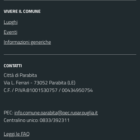
VIVERE IL COMUNE
Luoghi
Eventi
Informazioni generiche
CONTATTI
Città di Parabita
Via L. Ferrari - 73052 Parabita (LE)
C.F. / P.IVA:81001530757 / 00434950754
PEC:
info.comune.parabita@pec.rupar.puglia.it
Centralino unico: 0833/392311
Leggi le FAQ