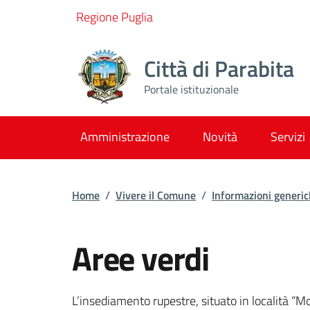
Vai ai contenuti
Vai al footer
Regione Puglia
Città di Parabita
Portale istituzionale
Amministrazione
Novità
Servizi
Home
/
Vivere il Comune
/
Informazioni generi
Aree verdi
Dettagli dell'inform
L’insediamento rupestre, situato in località “Mo