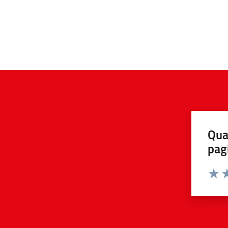
Qua
pag
Valuta 
Valut
Va