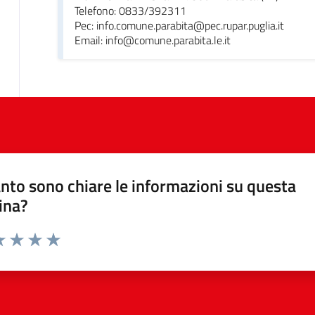
Telefono: 0833/392311
Pec: info.comune.parabita@pec.rupar.puglia.it
Email: info@comune.parabita.le.it
nto sono chiare le informazioni su questa
ina?
da 1 a 5 stelle la pagina
a 1 stelle su 5
luta 2 stelle su 5
Valuta 3 stelle su 5
Valuta 4 stelle su 5
Valuta 5 stelle su 5