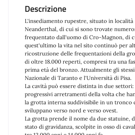
Descrizione
L'insediamento rupestre, situato in località
Neanderthal, di cui si sono trovate numeros
frequentato dall'uomo di Cro-Magnon, di c
quest'ultimo la vita nel sito continuò per al
ricostruzione delle frequentazioni della gr
di oltre 18.000 reperti, compresi tra una fas
prima età del bronzo. Attualmente gli stess
Nazionale di Taranto e l'Università di Pisa.
La cavità può essere distinta in due settori:
progressivi arretramenti della volta che h
la grotta interna suddivisibile in un tronco 
sviluppano verso nord e verso ovest.
La grotta prende il nome da due statuine, d
stato di gravidanza, scolpite in osso di cav
tra 12.000 anni e 14.000 anni fa.