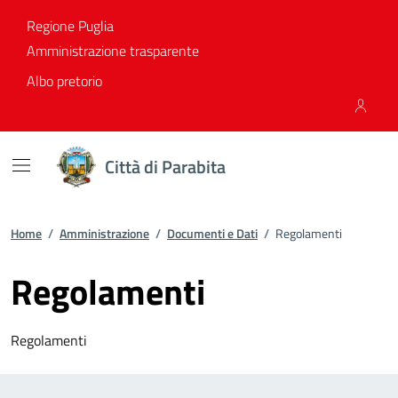
Vai ai contenuti
Vai al footer
Regione Puglia
Amministrazione trasparente
Albo pretorio
Città di Parabita
Home
/
Amministrazione
/
Documenti e Dati
/
Regolamenti
Regolamenti
Regolamenti