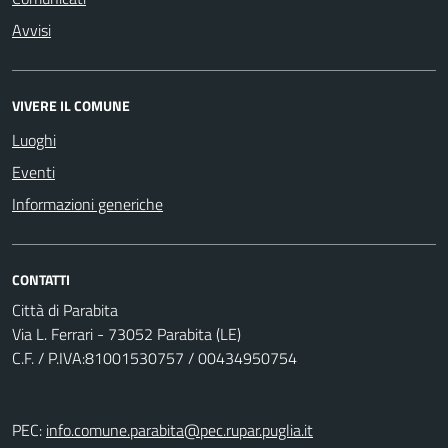
Avvisi
VIVERE IL COMUNE
Luoghi
Eventi
Informazioni generiche
CONTATTI
Città di Parabita
Via L. Ferrari - 73052 Parabita (LE)
C.F. / P.IVA:81001530757 / 00434950754
PEC:
info.comune.parabita@pec.rupar.puglia.it