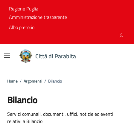
Vai ai contenuti
Vai al footer
Regione Puglia
Amministrazione trasparente
Albo pretorio
Città di Parabita
Home
/
Argomenti
/
Bilancio
Bilancio
Dettagli dell'argomento
Servizi comunali, documenti, uffici, notizie ed eventi
relativi a Bilancio