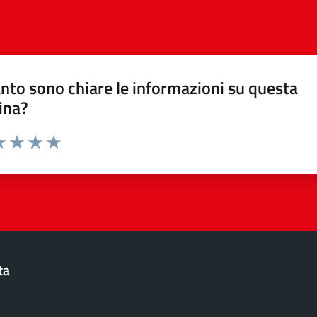
nto sono chiare le informazioni su questa
ina?
da 1 a 5 stelle la pagina
a 1 stelle su 5
luta 2 stelle su 5
Valuta 3 stelle su 5
Valuta 4 stelle su 5
Valuta 5 stelle su 5
ta