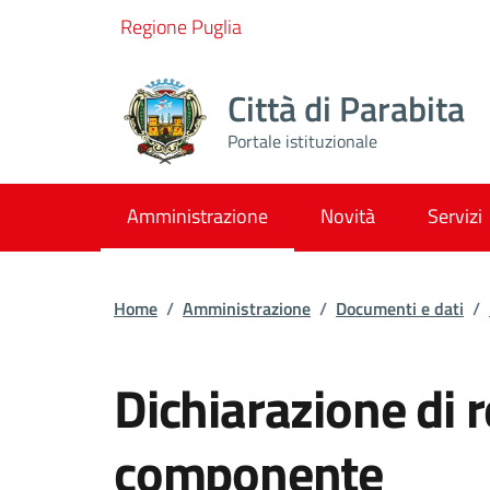
Vai ai contenuti
Vai al footer
Regione Puglia
Città di Parabita
Portale istituzionale
Amministrazione
Novità
Servizi
Home
/
Amministrazione
/
Documenti e dati
/
Dichiarazione di 
componente