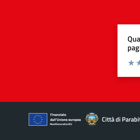
Qua
pag
Valuta 
Valut
Va
Città di Parabi