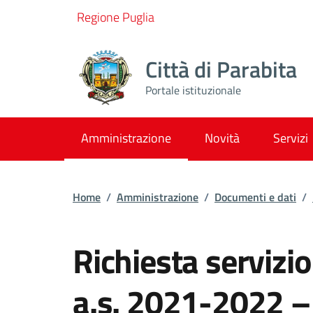
Vai ai contenuti
Vai al footer
Regione Puglia
Città di Parabita
Portale istituzionale
Amministrazione
Novità
Servizi
Home
/
Amministrazione
/
Documenti e dati
/
Richiesta servizio
a.s. 2021-2022 – 