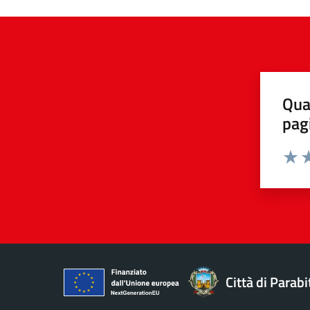
Qua
pag
Valuta 
Valut
Va
Città di Parabi