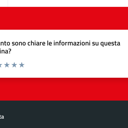
nto sono chiare le informazioni su questa
ina?
da 1 a 5 stelle la pagina
a 1 stelle su 5
luta 2 stelle su 5
Valuta 3 stelle su 5
Valuta 4 stelle su 5
Valuta 5 stelle su 5
ta