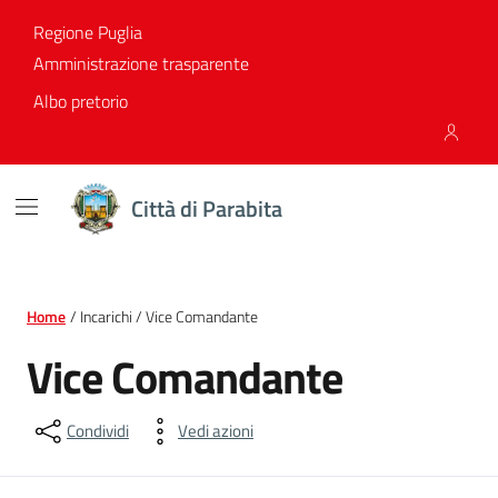
Vai ai contenuti
Vai al footer
Regione Puglia
Amministrazione trasparente
Albo pretorio
Città di Parabita
Home
/ Incarichi / Vice Comandante
Vice Comandante
Condividi
Vedi azioni