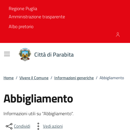
Vai ai contenuti
Vai al footer
Regione Puglia
Amministrazione trasparente
Albo pretorio
Città di Parabita
Home
/
Vivere il Comune
/
Informazioni generiche
/
Abbigliamento
Abbigliamento
Dettagli dell'informazione gene
Informazioni utili su "Abbigliamento".
Condividi
Vedi azioni