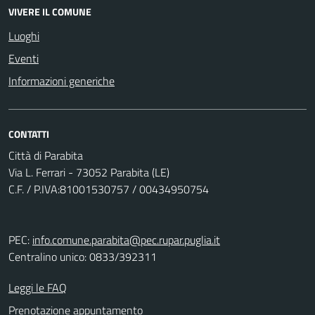
VIVERE IL COMUNE
Luoghi
Eventi
Informazioni generiche
CONTATTI
Città di Parabita
Via L. Ferrari - 73052 Parabita (LE)
C.F. / P.IVA:81001530757 / 00434950754
PEC:
info.comune.parabita@pec.rupar.puglia.it
Centralino unico: 0833/392311
Leggi le FAQ
Prenotazione appuntamento