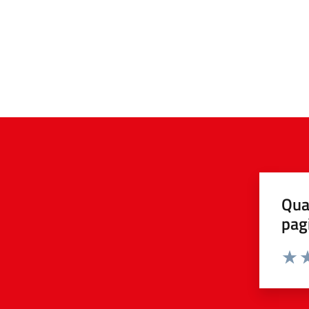
Qua
pag
Valuta 
Valut
Va