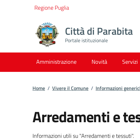
Vai ai contenuti
Vai al footer
Regione Puglia
Città di Parabita
Portale istituzionale
Amministrazione
Novità
Servizi
Home
/
Vivere il Comune
/
Informazioni generi
Arredamenti e tes
Dettagli dell'inform
Informazioni utili su "Arredamenti e tessuti".