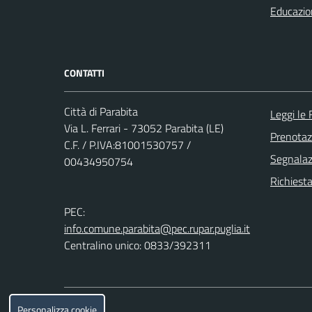
Educazio
CONTATTI
Città di Parabita
Leggi le
Via L. Ferrari - 73052 Parabita (LE)
Prenota
C.F. / P.IVA:81001530757 /
Segnalazi
00434950754
Richiesta
PEC:
info.comune.parabita@pec.rupar.puglia.it
Centralino unico: 0833/392311
Personalizza cookie