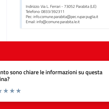
Indirizzo: Via L. Ferrari - 73052 Parabita (LE)
Telefono: 0833/392311
Pec: info.comune.parabita@pec.rupar.puglia.it
Email: info@comune.parabita.le.it
nto sono chiare le informazioni su questa
ina?
da 1 a 5 stelle la pagina
a 1 stelle su 5
luta 2 stelle su 5
Valuta 3 stelle su 5
Valuta 4 stelle su 5
Valuta 5 stelle su 5