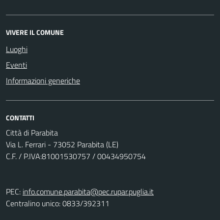
VIVERE IL COMUNE
Luoghi
Eventi
Informazioni generiche
CONTATTI
Città di Parabita
Via L. Ferrari - 73052 Parabita (LE)
C.F. / P.IVA:81001530757 / 00434950754
PEC:
info.comune.parabita@pec.rupar.puglia.it
Centralino unico: 0833/392311