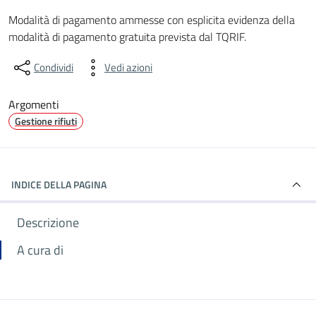
Dettagli dell'informazione gene
Modalità di pagamento ammesse con esplicita evidenza della
modalità di pagamento gratuita prevista dal TQRIF.
Condividi
Vedi azioni
Argomenti
Gestione rifiuti
INDICE DELLA PAGINA
Descrizione
A cura di