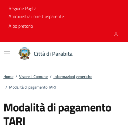
Vai ai contenuti
Vai al footer
Regione Puglia
Amministrazione trasparente
Albo pretorio
Città di Parabita
Home
/
Vivere il Comune
/
Informazioni generiche
/
Modalità di pagamento TARI
Modalità di pagamento
TARI