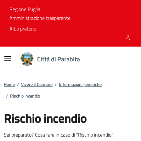
Vai ai contenuti
Vai al footer
Regione Puglia
Amministrazione trasparente
Albo pretorio
Città di Parabita
Home
/
Vivere il Comune
/
Informazioni generiche
/
Rischio incendio
Rischio incendio
Dettagli dell'informazione gene
Sei preparato? Cosa fare in caso di "Rischio incendio".