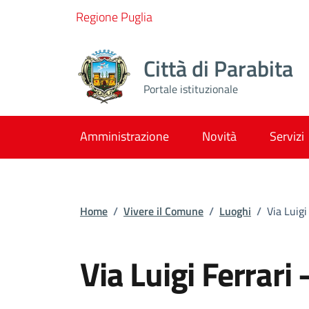
Vai ai contenuti
Vai al footer
Regione Puglia
Città di Parabita
Portale istituzionale
Amministrazione
Novità
Servizi
Home
/
Vivere il Comune
/
Luoghi
/
Via Luigi
Via Luigi Ferrari 