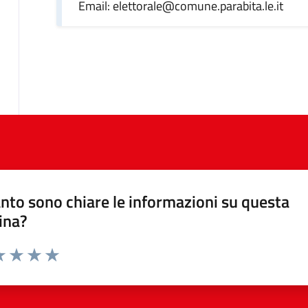
Email: elettorale@comune.parabita.le.it
nto sono chiare le informazioni su questa
ina?
da 1 a 5 stelle la pagina
a 1 stelle su 5
luta 2 stelle su 5
Valuta 3 stelle su 5
Valuta 4 stelle su 5
Valuta 5 stelle su 5