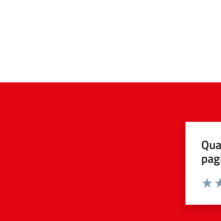
Qua
pag
Valuta 
Valut
Va