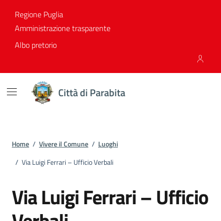
Vai ai contenuti
Vai al footer
Regione Puglia
Amministrazione trasparente
Albo pretorio
Città di Parabita
Home
/
Vivere il Comune
/
Luoghi
/
Via Luigi Ferrari – Ufficio Verbali
Via Luigi Ferrari – Ufficio
Verbali