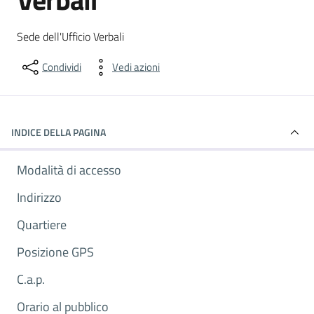
Dettagli del luogo
Sede dell'Ufficio Verbali
Condividi
Vedi azioni
INDICE DELLA PAGINA
Modalità di accesso
Indirizzo
Quartiere
Posizione GPS
C.a.p.
Orario al pubblico