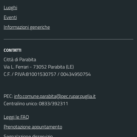
Luoghi
Eventi
Informazioni generiche
CONTATTI
Città di Parabita
Via L. Ferrari - 73052 Parabita (LE)
C.F. / P.IVA:81001530757 / 00434950754
PEC:
info.comune.parabita@pec.rupar.puglia.it
Centralino unico: 0833/392311
Leggi le FAQ
Prenotazione appuntamento
Segnalazione disservizio