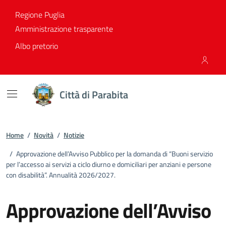
Vai ai contenuti
Vai al footer
Regione Puglia
Amministrazione trasparente
Albo pretorio
Città di Parabita
Home
/
Novità
/
Notizie
/
Approvazione dell’Avviso Pubblico per la domanda di “Buoni servizio
per l’accesso ai servizi a ciclo diurno e domiciliari per anziani e persone
con disabilità”. Annualità 2026/2027.
Approvazione dell’Avviso