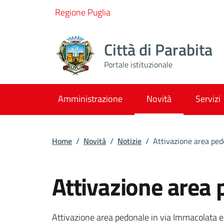
Vai ai contenuti
Vai al footer
Regione Puglia
Città di Parabita
Portale istituzionale
Amministrazione
Novità
Servizi
Home
/
Novità
/
Notizie
/
Attivazione area ped
Attivazione area
Dettagli della notizi
Attivazione area pedonale in via Immacolata e v