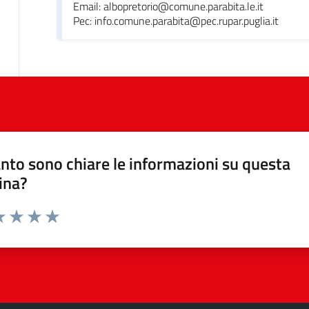
Email: albopretorio@comune.parabita.le.it
Pec: info.comune.parabita@pec.rupar.puglia.it
nto sono chiare le informazioni su questa
ina?
da 1 a 5 stelle la pagina
a 1 stelle su 5
luta 2 stelle su 5
Valuta 3 stelle su 5
Valuta 4 stelle su 5
Valuta 5 stelle su 5