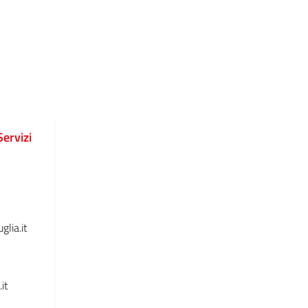
Servizi
lia.it
it