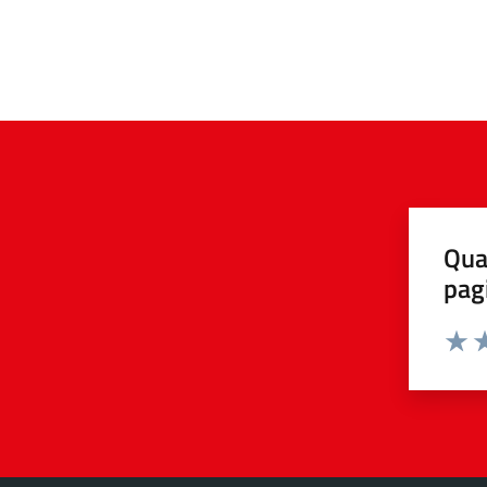
Qua
pag
Valuta 
Valut
Va