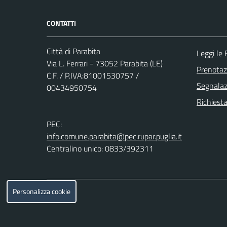
CONTATTI
Città di Parabita
Leggi le
Via L. Ferrari - 73052 Parabita (LE)
Prenota
C.F. / P.IVA:81001530757 /
Segnalazi
00434950754
Richiesta
PEC:
info.comune.parabita@pec.rupar.puglia.it
Centralino unico: 0833/392311
Personalizza cookie