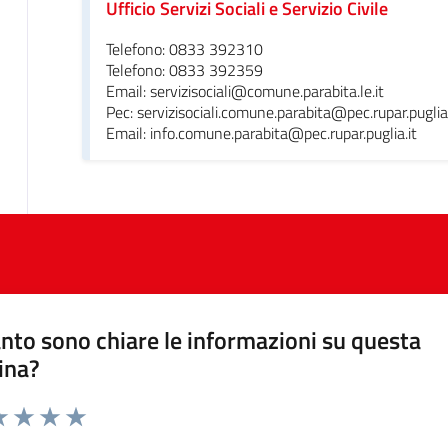
Ufficio Servizi Sociali e Servizio Civile
Telefono: 0833 392310
Telefono: 0833 392359
Email: servizisociali@comune.parabita.le.it
Pec: servizisociali.comune.parabita@pec.rupar.puglia.
Email: info.comune.parabita@pec.rupar.puglia.it
nto sono chiare le informazioni su questa
ina?
da 1 a 5 stelle la pagina
a 1 stelle su 5
luta 2 stelle su 5
Valuta 3 stelle su 5
Valuta 4 stelle su 5
Valuta 5 stelle su 5