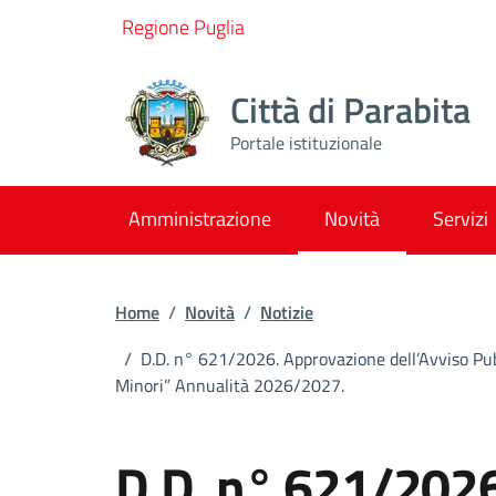
Vai ai contenuti
Vai al footer
Regione Puglia
Città di Parabita
Portale istituzionale
Amministrazione
Novità
Servizi
Home
/
Novità
/
Notizie
/
D.D. n° 621/2026. Approvazione dell’Avviso Pubbli
Minori” Annualità 2026/2027.
D.D. n° 621/2026