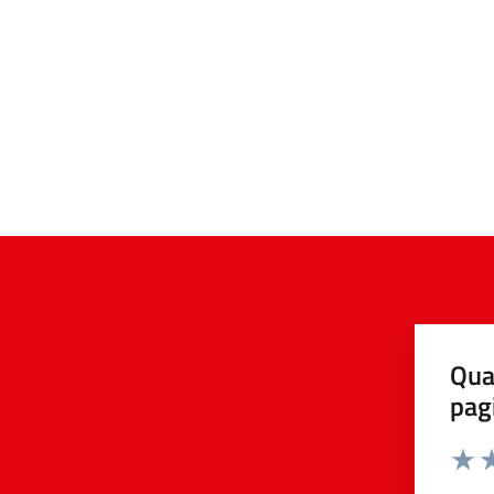
Qua
pag
Valuta 
Valut
Va