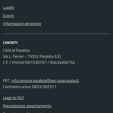
Luoghi
Eventi
Informazioni generiche
CONTATTI
Città di Parabita
Via L. Ferrari - 73052 Parabita (LE)
C.F. / P.IVA:81001530757 / 00434950754
PEC:
info.comune.parabita@pec.rupar.puglia.it
Centralino unico: 0833/392311
Leggi le FAQ
Prenotazione appuntamento