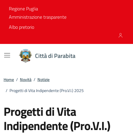
Vai ai contenuti
Vai al footer
Regione Puglia
Amministrazione trasparente
Albo pretorio
Città di Parabita
Home
/
Novità
/
Notizie
/
Progetti di Vita Indipendente (Pro.V.I.) 2025
Progetti di Vita
Indipendente (Pro.V.I.)