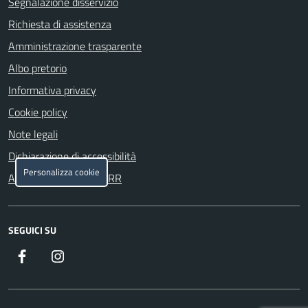
Segnalazione disservizio
Richiesta di assistenza
Amministrazione trasparente
Albo pretorio
Informativa privacy
Cookie policy
Note legali
Dichiarazione di accessibilità
Personalizza cookie
Attuazione misure PNRR
SEGUICI SU
Facebook
Instagram