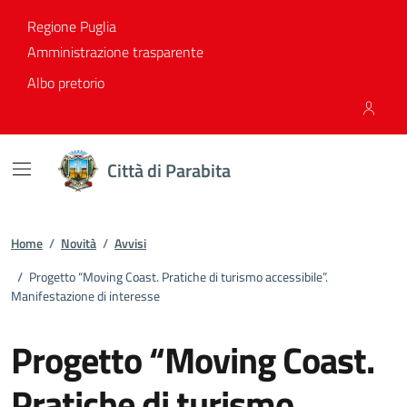
Vai ai contenuti
Vai al footer
Regione Puglia
Amministrazione trasparente
Albo pretorio
Città di Parabita
Home
/
Novità
/
Avvisi
/
Progetto “Moving Coast. Pratiche di turismo accessibile”.
Manifestazione di interesse
Progetto “Moving Coast.
Pratiche di turismo