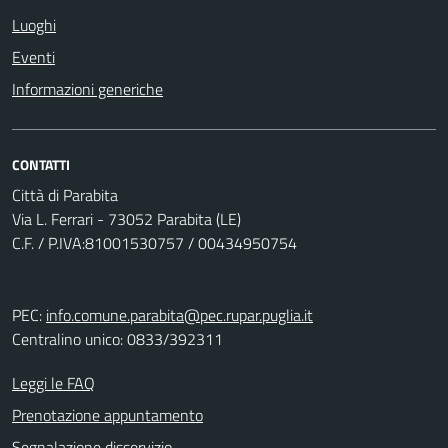
Luoghi
Eventi
Informazioni generiche
CONTATTI
Città di Parabita
Via L. Ferrari - 73052 Parabita (LE)
C.F. / P.IVA:81001530757 / 00434950754
PEC:
info.comune.parabita@pec.rupar.puglia.it
Centralino unico: 0833/392311
Leggi le FAQ
Prenotazione appuntamento
Segnalazione disservizio