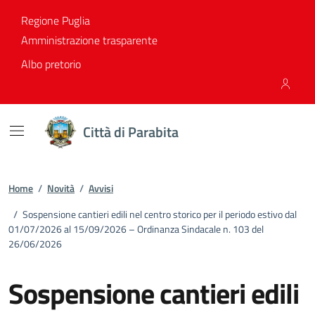
Vai ai contenuti
Vai al footer
Regione Puglia
Amministrazione trasparente
Albo pretorio
Città di Parabita
Home
/
Novità
/
Avvisi
/
Sospensione cantieri edili nel centro storico per il periodo estivo dal
01/07/2026 al 15/09/2026 – Ordinanza Sindacale n. 103 del
26/06/2026
Sospensione cantieri edili