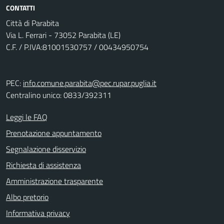
CONTATTI
Città di Parabita
Via L. Ferrari - 73052 Parabita (LE)
C.F. / P.IVA:81001530757 / 00434950754
PEC:
info.comune.parabita@pec.rupar.puglia.it
Centralino unico: 0833/392311
Leggi le FAQ
Prenotazione appuntamento
Segnalazione disservizio
Richiesta di assistenza
Amministrazione trasparente
Albo pretorio
Informativa privacy