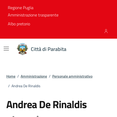
Vai ai contenuti
Vai al footer
Regione Puglia
Amministrazione trasparente
Albo pretorio
Città di Parabita
Home
/
Amministrazione
/
Personale amministrativo
/
Andrea De Rinaldis
Andrea De Rinaldis