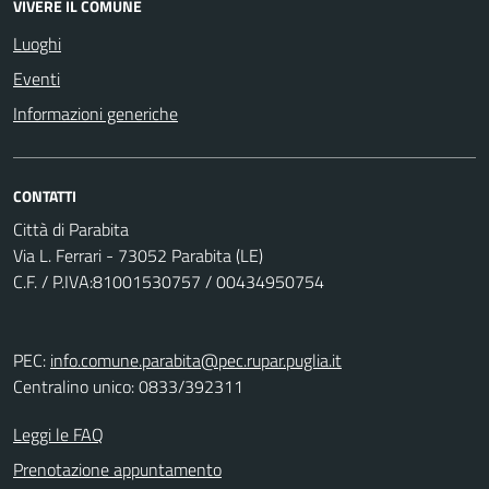
VIVERE IL COMUNE
Luoghi
Eventi
Informazioni generiche
CONTATTI
Città di Parabita
Via L. Ferrari - 73052 Parabita (LE)
C.F. / P.IVA:81001530757 / 00434950754
PEC:
info.comune.parabita@pec.rupar.puglia.it
Centralino unico: 0833/392311
Leggi le FAQ
Prenotazione appuntamento