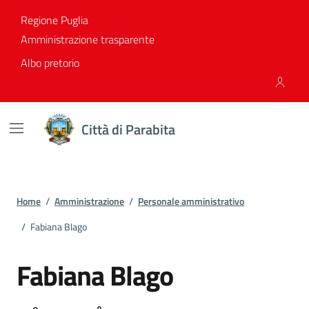
Vai ai contenuti
Vai al footer
Regione Puglia
Amministrazione trasparente
Albo pretorio
Città di Parabita
Home
/
Amministrazione
/
Personale amministrativo
/
Fabiana Blago
Fabiana Blago