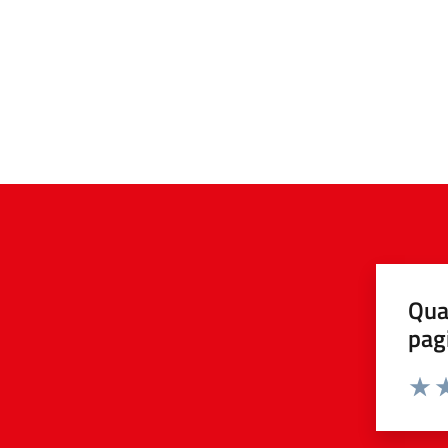
Qua
pag
Valuta 
Valut
Va