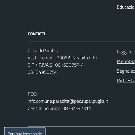
Educazio
CONTATTI
Città di Parabita
Leggi le
Via L. Ferrari - 73052 Parabita (LE)
Prenota
C.F. / P.IVA:81001530757 /
Segnalazi
00434950754
Richiesta
PEC:
info.comune.parabita@pec.rupar.puglia.it
Centralino unico: 0833/392311
Personalizza cookie