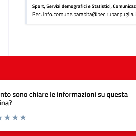
Sport, Servizi demografici e Statistici, Comunica
Pec: info.comune.parabita@pec.rupar.puglia.i
nto sono chiare le informazioni su questa
ina?
da 1 a 5 stelle la pagina
a 1 stelle su 5
luta 2 stelle su 5
Valuta 3 stelle su 5
Valuta 4 stelle su 5
Valuta 5 stelle su 5