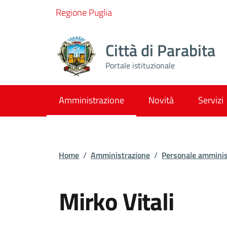
Vai ai contenuti
Vai al footer
Regione Puglia
Città di Parabita
Portale istituzionale
Amministrazione
Novità
Servizi
Home
/
Amministrazione
/
Personale amminis
Mirko Vitali