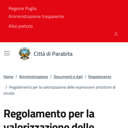
Vai ai contenuti
Vai al footer
Regione Puglia
Amministrazione trasparente
Albo pretorio
Città di Parabita
Home
/
Amministrazione
/
Documenti e dati
/
Regolamento
/
Regolamento per la valorizzazione delle espressioni artistiche di
strada
Regolamento per la
valorizzazione delle