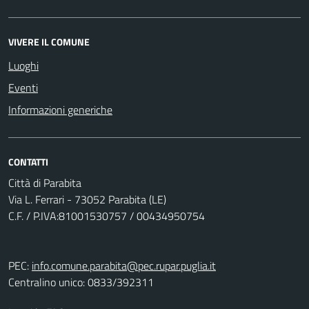
VIVERE IL COMUNE
Luoghi
Eventi
Informazioni generiche
CONTATTI
Città di Parabita
Via L. Ferrari - 73052 Parabita (LE)
C.F. / P.IVA:81001530757 / 00434950754
PEC:
info.comune.parabita@pec.rupar.puglia.it
Centralino unico: 0833/392311