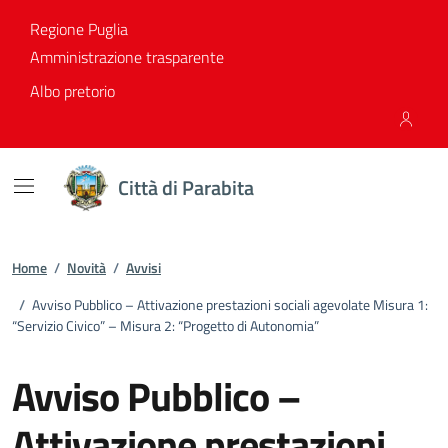
Vai ai contenuti
Vai al footer
Regione Puglia
Amministrazione trasparente
Albo pretorio
Città di Parabita
Home
/
Novità
/
Avvisi
/
Avviso Pubblico – Attivazione prestazioni sociali agevolate Misura 1:
“Servizio Civico” – Misura 2: “Progetto di Autonomia”
Avviso Pubblico –
Attivazione prestazioni